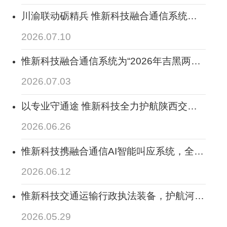
痕，全程智记、全程可溯
川渝联动砺精兵 惟新科技融合通信系统保
畅应急线--2026年度四川省交通运输跨区域
2026.07.10
应急通信协同演练圆满落幕
惟新科技融合通信系统为“2026年吉黑两省
公路应急抢险综合实战演练”圆满举行提供
2026.07.03
全方位通信调度保障
以专业守通途 惟新科技全力护航陕西交通
指挥调度稳定运行 筑牢三秦路网安全防线
2026.06.26
惟新科技携融合通信AI智能叫应系统，全面
助力2026陕西交通科技活动周顺利开展
2026.06.12
惟新科技交通运输行政执法装备，护航河北
交通执法数字化转型
2026.05.29