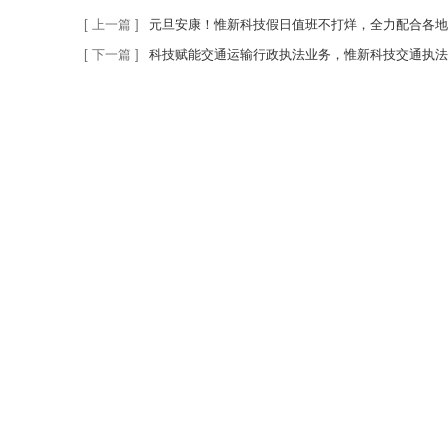
[ 上一篇 ]
元旦安康！惟新科技假日值班不打烊，全力配合各地交通指挥
[ 下一篇 ]
科技赋能交通运输行政执法业务，惟新科技交通执法装备铸就“移动中枢”，全面